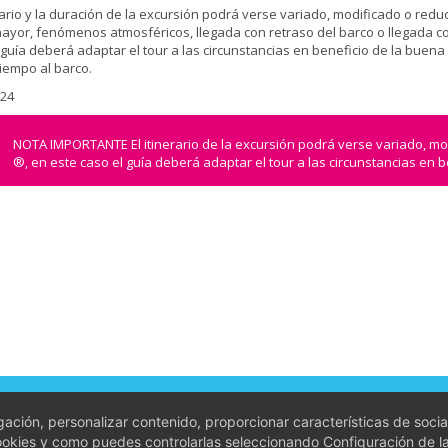
nerario y la duración de la excursión podrá verse variado, modificado o re
ayor, fenómenos atmosféricos, llegada con retraso del barco o llegada co
 guía deberá adaptar el tour a las circunstancias en beneficio de la buen
tiempo al barco.
524
NOTA IMPORTANTE El itinerario de la excursión podrá verse variado, m
®, en este caso el guía deberá adaptar el tour a las circunstancias en 
ones de contratación
ación, personalizar contenido, proporcionar características de socia
gal
cookies y como puedes controlarlas seleccionando Configuración de l