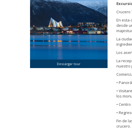
Excursi
Crucero
En esta 
desde un
majestuo
La ciuda
ingredie
Los asen
La recep
Descargar tour
nuestro 
Comenza
• Panorá
• Visita
los monu
• Centro
• Regres
Fin de l
crucero.