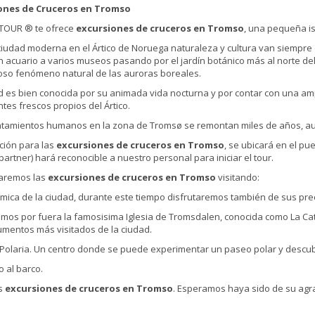
ones de Cruceros en Tromso
 TOUR ® te ofrece
excursiones de cruceros en Tromso
, una pequeña is
ciudad moderna en el Ártico de Noruega naturaleza y cultura van siempre
 acuario a varios museos pasando por el jardín botánico más al norte del
so fenómeno natural de las auroras boreales.
d es bien conocida por su animada vida nocturna y por contar con una a
ntes frescos propios del Ártico.
tamientos humanos en la zona de Tromsø se remontan miles de años, aun
ción para las
excursiones de cruceros en Tromso
, se ubicará en el pu
partner) hará reconocible a nuestro personal para iniciar el tour.
remos las
excursiones de cruceros en Tromso
visitando:
mica de la ciudad, durante este tiempo disfrutaremos también de sus pre
remos por fuera la famosisima Iglesia de Tromsdalen, conocida como La Cate
mentos más visitados de la ciudad.
 Polaria. Un centro donde se puede experimentar un paseo polar y descubrir
o al barco.
as
excursiones de cruceros en Tromso
. Esperamos haya sido de su agr