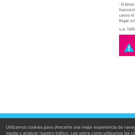
- El iti
fuerza m
casos el
llegar a 
u.a. 160
Conócenos
Condici
Utilizamos cookies para ofrecerte una mejor experiencia de naveg
Preguntas frecuentes
Aviso Le
media y analizar nuestro tráfico. Lee sobre como utilizamos las 