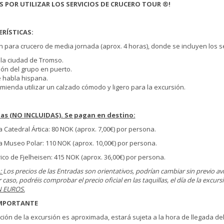
S POR UTILIZAR LOS SERVICIOS DE CRUCERO TOUR ®!
RÍSTICAS:
n para crucero de media jornada (aprox. 4 horas), donde se incluyen los se
a la ciudad de Tromso.
ión del grupo en puerto.
e habla hispana.
omienda utilizar un calzado cómodo y ligero para la excursión.
das (NO INCLUIDAS). Se pagan en destino:
a Catedral Ártica: 80 NOK (aprox. 7,00€) por persona.
a Museo Polar: 110 NOK (aprox. 10,00€) por persona.
rico de Fjelheisen: 415 NOK (aprox. 36,00€) por persona.
:
Los precios de las Entradas son orientativos, podrían cambiar sin previo av
 caso, podréis comprobar el precio oficial en las taquillas, el día de la excurs
 EUROS.
MPORTANTE
ación de la excursión es aproximada, estará sujeta a la hora de llegada d