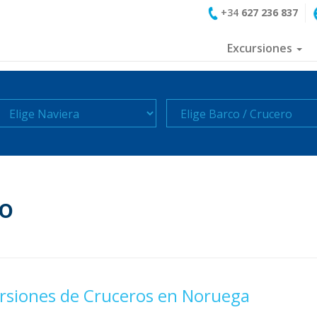
+34
627 236 837
Excursiones
aviera
Crucero
o
rsiones de Cruceros en Noruega