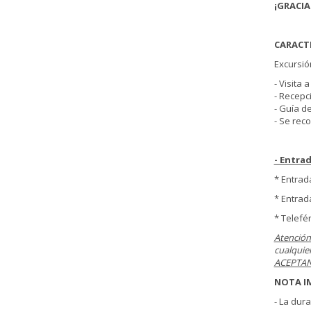
¡GRACIA
CARACTE
Excursió
- Visita 
- Recepc
- Guía d
- Se rec
- Entra
* Entrad
* Entrad
* Telefé
Atención
cualquier
ACEPTAN
NOTA I
- La dur