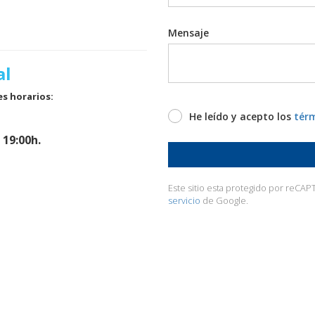
Mensaje
al
es horarios:
He leído y acepto los
térm
- 19:00h.
Este sitio esta protegido por reCAPT
servicio
de Google.
No
bots