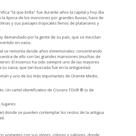
nifica "la que brilla" fue durante años la capital y hoy día
n la época de los monzones por grandes lluvias, hace de
linas y sus paisajes tropicales llenos de platanares y
.
muy demandado por la gente de su país, que se mezclan
nvertido en oasis.
cial se remonta desde años inmemoriales: concentrando
 . Muestra de ello son las grandes mansiones (muchas de
ivieron. El incienso ha sido siempre uno de las mayores
a su savia, que tan buscada fue en la antigüedad.
 Omán y uno de los más importantes de Oriente Medio,
to. Un cartel identificativo de Crucero TOUR ® (o de
 lugares:
mar) donde se pueden contemplar los restos de la antigua
ad.
os visitantes con sus olores, colores y sabores, donde