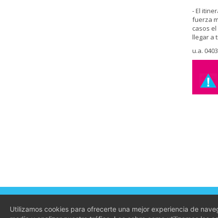
- El iti
fuerza m
casos el
llegar a 
u.a. 040
Conócenos
Condici
Utilizamos cookies para ofrecerte una mejor experiencia de naveg
Preguntas frecuentes
Aviso Le