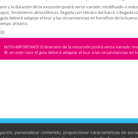
nerario y la duración de la excursión podrá verse variado, modificado o re
ayor, fenómenos atmosféricos, llegada con retraso del barco o llegada co
 guía deberá adaptar el tour a las circunstancias en beneficio de la buen
tiempo al barco.
320
NOTA IMPORTANTE El itinerario de la excursión podrá verse variado, m
®, en este caso el guía deberá adaptar el tour a las circunstancias en 
ones de contratación
ación, personalizar contenido, proporcionar características de socia
gal