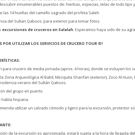
escubrir innumerables puestos de: hierbas, especias, telas de todo tipo y u
de las 14 huellas del camello sagrado del profeta Saleh
ncia del Sultan Qaboos: para exterior para tomar fotos.
as
excursiones de cruceros en Salalah
. Esperamos haya sido de su agra
S POR UTILIZAR LOS SERVICIOS DE CRUCERO TOUR ®!
RÍSTICAS:
n para crucero de media jornada (aprox. 4 horas), donde se incluyen los se
a la Zona Arqueológica Al Balid, Mezquita Shanfari (exterior), Zoco Al Husn,
esidencia verano del Sultán Qaboos.
ión del grupo en puerto.
e habla hispana.
omienda utilizar un calzado cómodo y ligero para la excursión, protector sol
ANTE:
ación de la excursión es aproximada, estará sujeta a la hora de llegada d