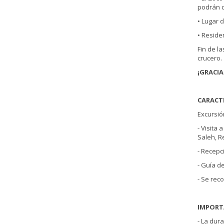
podrán d
• Lugar 
• Reside
Fin de l
crucero.
¡GRACIA
CARACTE
Excursió
- Visita 
Saleh, R
- Recepc
- Guía d
- Se rec
IMPORT
- La dur