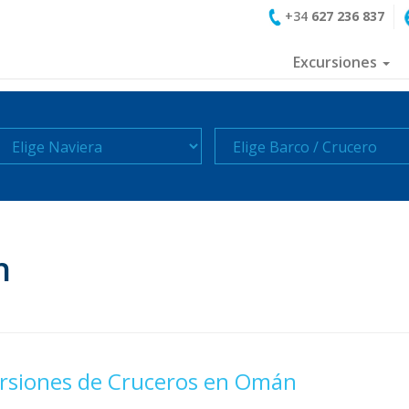
+34
627 236 837
Excursiones
aviera
Crucero
h
rsiones de Cruceros en Omán