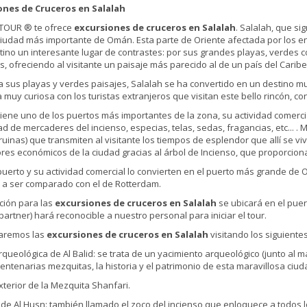
ones de Cruceros en Salalah
 TOUR ® te ofrece
excursiones de cruceros en Salalah
. Salalah, que sig
 ciudad más importante de Omán. Esta parte de Oriente afectada por los e
tino un interesante lugar de contrastes: por sus grandes playas, verdes co
s, ofreciendo al visitante un paisaje más parecido al de un país del Caribe
a sus playas y verdes paisajes, Salalah se ha convertido en un destino 
 muy curiosa con los turistas extranjeros que visitan este bello rincón, co
tiene uno de los puertos más importantes de la zona, su actividad comer
dad de mercaderes del incienso, especias, telas, sedas, fragancias, etc...
 ruinas) que transmiten al visitante los tiempos de esplendor que allí se v
res económicos de la ciudad gracias al árbol de Incienso, que proporcion
puerto y su actividad comercial lo convierten en el puerto más grande de
 a ser comparado con el de Rotterdam.
ción para las
excursiones de cruceros en Salalah
se ubicará en el puer
partner) hará reconocible a nuestro personal para iniciar el tour.
remos las
excursiones de cruceros en Salalah
visitando los siguientes
rqueológica de Al Balid: se trata de un yacimiento arqueológico (junto al 
centenarias mezquitas, la historia y el patrimonio de esta maravillosa ciud
Exterior de la Mezquita Shanfari.
o de Al Husn: también llamado el zoco del incienso que enloquece a todos l