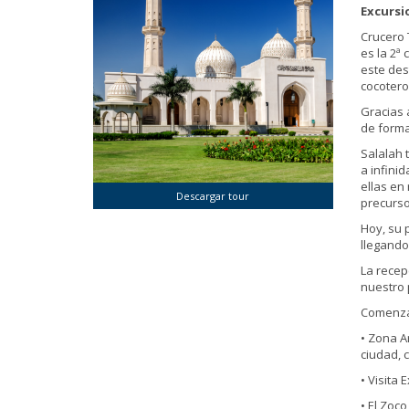
Excursi
Crucero
es la 2ª
este des
cocotero
Gracias 
de forma
Salalah 
a infini
ellas en
Descargar tour
precurso
Hoy, su 
llegando
La recep
nuestro 
Comenza
• Zona A
ciudad, 
• Visita 
• El Zoc