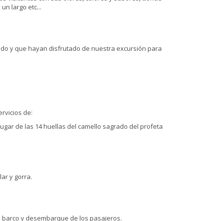
n largo etc...
do y que hayan disfrutado de nuestra excursión para
rvicios de:
 lugar de las 14 huellas del camello sagrado del profeta
ar y gorra.
el barco y desembarque de los pasajeros.