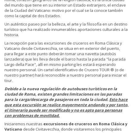
del mundo que tiene en su interior un Estado extranjero, el enclave
de la Ciudad del Vaticano: motivo por el cual se la conoce también
como la capital de dos Estados.
Un auténtico paseo por la belleza, el arte y la filosofía en un destino
turístico que ha realizado innumerables aportaciones culturales a la
historia.
La recepción para las excursiones de cruceros en Roma Clásica y
Vaticano desde Civitavecchia, se situa en en exterior del puerto,
para llegar a este punto deberán tomar una navetta (autobús
lanzadera) que les lleva desde el barco hasta la parada "la parada
Largo della Pace", allí en mismo parking les estará esperando
nuestro personal. Un cartel identificativo de Crucero TOUR ® (o de
nuestro partner) hará reconocible a nuestro personal para iniciar el
tour.
Debido a la nueva regulación de autobuses turísticos en la
ciudad de Roma, existen grandes limitaciones en las paradas
para la carga/descarga de pasajeros en toda la ciudad.
Esto hace
que esta excursión se realice mayormente andando y por tanto,
el itinerario puede ser modificado y no es apto para personas
con problemas de movilidad.
Iniciaremos nuestras
excursiones de cruceros en Roma Clásica y
Vaticano
desde Civitavecchia, donde visitaremos los principales