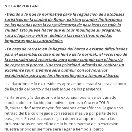
NOTA IMPORTANTE
- Debido a la nueva normativa para la regulación de autobuses
turísticos en la ciudad de Roma, existen grandes limitaciones
en las paradas para la carga/descarga de pasajeros en toda la
ciudad. Esto puede hacer que el tour modifique su programa,
ruta o lugares a visitar, debido a las restrictivas medidas
impuestas por las autoridades.
- En caso de retraso en la llegada del barco o existan dificultades
para el desembarco (sea más lento de lo normal), el recorrido de
la excursión será recortada para poder cumplir con el horario
de regreso al puerto. Nuestra prioridad, además de realizar un
excelente tour, siempre será cumplir con los horarios
establecidos para que los clientes lleguen a tiempo al barco.
- La duración de la excursión es aproximada, estará sujeta a la hora
de llegada del barco y desembarque de los pasajeros.
- El itinerario y la duración de la excursión podrá verse variado,
modificado o reducido por motivos ajenos a Crucero TOUR
®, causas de fuerza mayor, fenómenos atmosféricos, llegada con
retraso del barco o llegada con retraso masiva por parte de los
pasajeros. En estos casos el guía deberá adaptar el tour a las
circunstancias en beneficio de la buena marcha de la excursión.
Nuestra prioridad siempre será llegar a tiempo al barco.