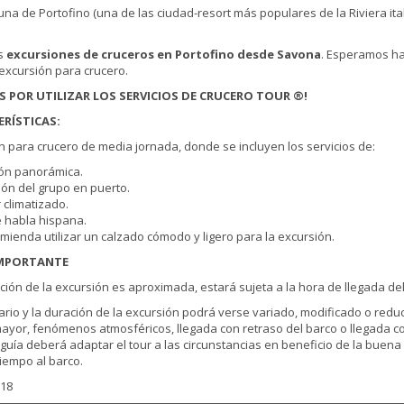
una de Portofino (una de las ciudad-resort más populares de la Riviera ita
as
excursiones de cruceros en Portofino desde Savona
. Esperamos ha
excursión para crucero.
S POR UTILIZAR LOS SERVICIOS DE CRUCERO TOUR ®!
RÍSTICAS:
n para crucero de media jornada, donde se incluyen los servicios de:
ión panorámica.
ión del grupo en puerto.
 climatizado.
e habla hispana.
omienda utilizar un calzado cómodo y ligero para la excursión.
MPORTANTE
ación de la excursión es aproximada, estará sujeta a la hora de llegada d
nerario y la duración de la excursión podrá verse variado, modificado o re
ayor, fenómenos atmosféricos, llegada con retraso del barco o llegada co
 guía deberá adaptar el tour a las circunstancias en beneficio de la buen
tiempo al barco.
618