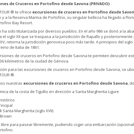
ones de Cruceros en Portofino desde Savona (PRIVADO)
 TOUR ® te ofrece
excursiones de cruceros en Portofino desde Savo
o y a la Reserva Marina de Portofino, su singular belleza ha llegado a Flo
rtofino Bay Resort.
o ha sido titularizada por diversos pueblos. En el año 986 se donó a la a
a el siglo XII que se traspasa a la jurisdicción de Rapallo y posteriorment
o XV, retorna la jurisdicción genovesa poco más tarde. A principios del si
reino de Italia de 1861.
rsiones de cruceros en Portofino desde Savona te permiten descubrir esta 
 36 kilómetros de la ciudad de Génova.
ción para las excursiones de cruceros en Portofino desde Savona, se ubica
 TOUR ®.
mos nuestras
excursiones de cruceros en Portofino desde Savona
, d
mica de la costa de Tigullio en dirección a Santa Margherita Ligure
histórico
rincipal
 di Santa Margherita (siglo XVII)
o Brown
 libre para pasear libremente, pudiendo coger una embarcación (opcional) 
rtofino.