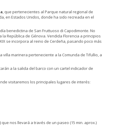
na
, que pertenecientes al Parque natural regional de
rida, en Estados Unidos, donde ha sido recreada en el
badía benedictina de San Fruttuoso di Capodimonte. No
e a la República de Génova. Vendida Florencia a principios
glo XIX se incorpora al reino de Cerdeña, pasando poco más
villa marinera perteneciente a la Comunda de Tifullio, a
rán a la salida del barco con un cartel indicador de
onde visitaremos los principales lugares de interés:
que nos llevará a través de un paseo (15 min. aprox.)