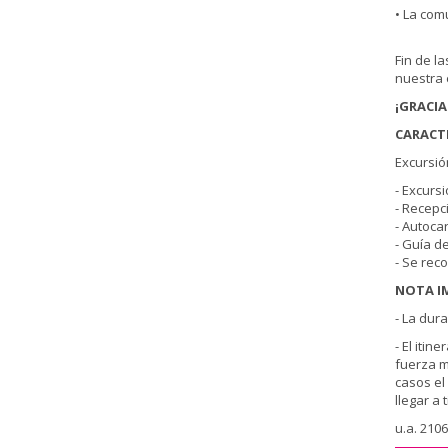
• La com
Fin de l
nuestra 
¡GRACIA
CARACTE
Excursió
- Excurs
- Recepc
- Autocar
- Guía d
- Se rec
NOTA I
- La dur
- El iti
fuerza m
casos el
llegar a 
u.a. 210