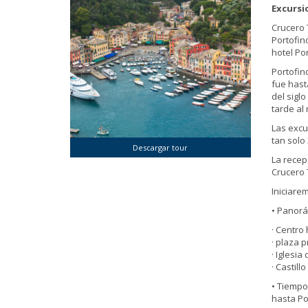
Excursi
Crucero
Portofin
hotel Po
Portofin
fue hast
del sigl
tarde al 
Las excu
tan solo
Descargar tour
La recep
Crucero
Iniciare
• Panorá
· Centro 
· plaza p
· Iglesia
· Castill
• Tiempo
hasta Po