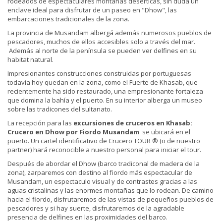
rodeados de espectaculares montañas desérticas, sin duda un
enclave ideal para disfrutar de un paseo en "Dhow", las
embarcaciones tradicionales de la zona.
La provincia de Musandam albergá además numerosos pueblos de
pescadores, muchos de ellos accesibles solo a través del mar.
Además al norte de la península se pueden ver delfines en su
habitat natural.
Impresionantes construcciones construidas por portuguesas
todavia hoy quedan en la zona, como el Fuerte de Khasab, que
recientemente ha sido restaurado, una empresionante fortaleza
que domina la bahía y el puerto. En su interior alberga un museo
sobre las tradicones del sultanato.
La recepción para las
excursiones de cruceros
en
Khasab:
Crucero en
Dhow por Fiordo Musandam
se ubicará en el
puerto. Un cartel identificativo de Crucero TOUR ® (o de nuestro
partner) hará reconocible a nuestro personal para iniciar el tour.
Después de abordar el Dhow (barco tradiconal de madera de la
zona), zarparemos con destino al fiordo más espectacular de
Musandam, un espectaculo visual y de contrastes gracias a las
aguas cristalinas y las enormes montañas que lo rodean. De camino
hacia el fiordo, disfrutaremos de las vistas de pequeños pueblos de
pescadores y si hay suerte, disfrutaremos de la agradable
presencia de delfines en las proximidades del barco.