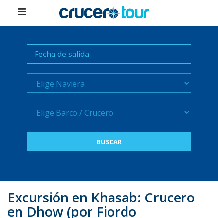
Naviera
Crucero
Excursión en Khasab: Crucero
en Dhow (por Fiordo