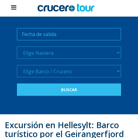
Naviera
Crucero
Excursión en Hellesylt: Barco
turístico por el Geirangerfjord