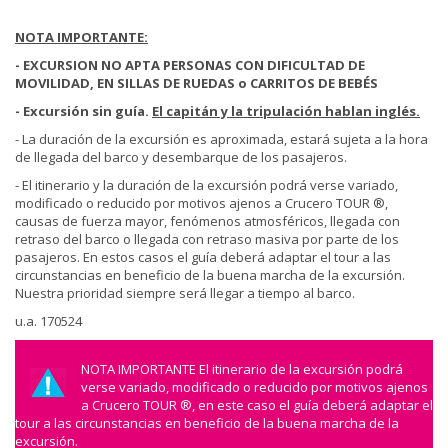
NOTA IMPORTANTE:
- EXCURSION NO APTA PERSONAS CON DIFICULTAD DE
MOVILIDAD, EN SILLAS DE RUEDAS o CARRITOS DE BEBÉS
- Excursión sin guía.
El capitán y la tripulación hablan inglés.
- La duración de la excursión es aproximada, estará sujeta a la hora
de llegada del barco y desembarque de los pasajeros.
- El itinerario y la duración de la excursión podrá verse variado,
modificado o reducido por motivos ajenos a Crucero TOUR ®,
causas de fuerza mayor, fenómenos atmosféricos, llegada con
retraso del barco o llegada con retraso masiva por parte de los
pasajeros. En estos casos el guía deberá adaptar el tour a las
circunstancias en beneficio de la buena marcha de la excursión.
Nuestra prioridad siempre será llegar a tiempo al barco.
u.a. 170524
NOTA IMPORTANTE El itinerario de la excursión podrá
verse variado, modificado o reducido por motivos ajenos
a Crucero TOUR ®, en este caso el guía deberá adaptar el
tour a las circunstancias en beneficio de la buena marcha de la
excursión.