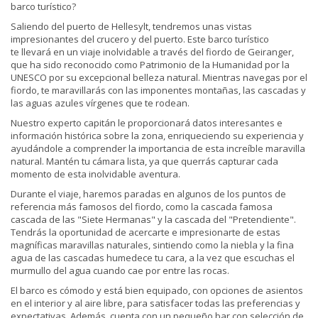
barco turístico?
Saliendo del puerto de Hellesylt, tendremos unas vistas
impresionantes del crucero y del puerto. Este barco turístico
te llevará en un viaje inolvidable a través del fiordo de Geiranger,
que ha sido reconocido como Patrimonio de la Humanidad por la
UNESCO por su excepcional belleza natural. Mientras navegas por el
fiordo, te maravillarás con las imponentes montañas, las cascadas y
las aguas azules vírgenes que te rodean.
Nuestro experto capitán le proporcionará datos interesantes e
información histórica sobre la zona, enriqueciendo su experiencia y
ayudándole a comprender la importancia de esta increíble maravilla
natural. Mantén tu cámara lista, ya que querrás capturar cada
momento de esta inolvidable aventura.
Durante el viaje, haremos paradas en algunos de los puntos de
referencia más famosos del fiordo, como la cascada famosa
cascada de las "Siete Hermanas" y la cascada del "Pretendiente".
Tendrás la oportunidad de acercarte e impresionarte de estas
magníficas maravillas naturales, sintiendo como la niebla y la fina
agua de las cascadas humedece tu cara, a la vez que escuchas el
murmullo del agua cuando cae por entre las rocas.
El barco es cómodo y está bien equipado, con opciones de asientos
en el interior y al aire libre, para satisfacer todas las preferencias y
expectativas. Además, cuenta con un pequeño bar con selección de