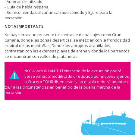
- Autocar climatizado.
- Guía de habla hispana.
- Se recomienda utilizar un calzado cómodo y ligero para la
excursión.
NOTA IMPORTANTE
No hay tierra que presente tal contraste de paisajes como Gran
Canaria, donde las zonas desérticas, se mezclan con la frondosidad
tropical de las montañas. Donde los abruptos acantilados,
contrastan con las extensas playas de arena y donde los barrancos
se encuentran con valles de plataneras.
NOTA IMPORTANTE El itinerario de la excursión podrá
verse variado, modificado o reducido por motivos ajenos
a Crucero TOUR ®, en este caso el guía deberá adaptar el
tour a las circunstancias en beneficio de la buena marcha de la
excursión.