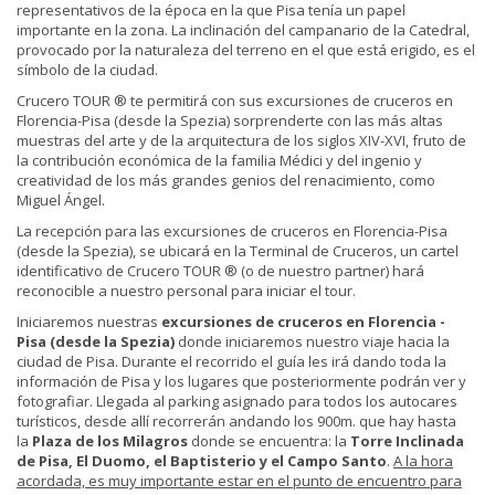
representativos de la época en la que Pisa tenía un papel
importante en la zona. La inclinación del campanario de la Catedral,
provocado por la naturaleza del terreno en el que está erigido, es el
símbolo de la ciudad.
Crucero TOUR ® te permitirá con sus excursiones de cruceros en
Florencia-Pisa (desde la Spezia) sorprenderte con las más altas
muestras del arte y de la arquitectura de los siglos XIV-XVI, fruto de
la contribución económica de la familia Médici y del ingenio y
creatividad de los más grandes genios del renacimiento, como
Miguel Ángel.
La recepción para las excursiones de cruceros en Florencia-Pisa
(desde la Spezia), se ubicará en la Terminal de Cruceros, un cartel
identificativo de Crucero TOUR ® (o de nuestro partner) hará
reconocible a nuestro personal para iniciar el tour.
Iniciaremos nuestras
excursiones de cruceros en Florencia
-
Pisa
(
desde la Spezia)
donde iniciaremos nuestro viaje hacia la
ciudad de Pisa. Durante el recorrido el guía les irá dando toda la
información de Pisa y los lugares que posteriormente podrán ver y
fotografiar. Llegada al parking asignado para todos los autocares
turísticos, desde allí recorrerán andando los 900m. que hay hasta
la
Plaza de los Milagros
donde se encuentra: la
Torre Inclinada
de Pisa, El Duomo, el Baptisterio y el Campo Santo
.
A la hora
acordada, es muy importante estar en el punto de encuentro para