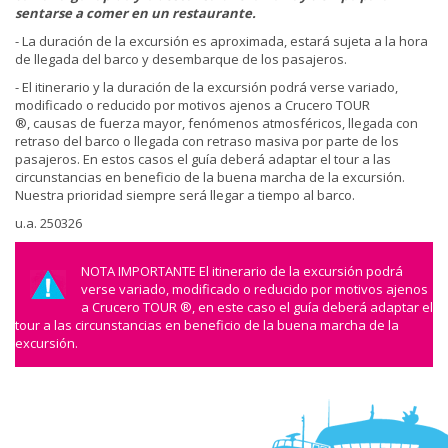
sentarse a comer en un restaurante.
- La duración de la excursión es aproximada, estará sujeta a la hora
de llegada del barco y desembarque de los pasajeros.
- El itinerario y la duración de la excursión podrá verse variado,
modificado o reducido por motivos ajenos a Crucero TOUR
®, causas de fuerza mayor, fenómenos atmosféricos, llegada con
retraso del barco o llegada con retraso masiva por parte de los
pasajeros. En estos casos el guía deberá adaptar el tour a las
circunstancias en beneficio de la buena marcha de la excursión.
Nuestra prioridad siempre será llegar a tiempo al barco.
u.a. 250326
NOTA IMPORTANTE El itinerario de la excursión podrá
verse variado, modificado o reducido por motivos ajenos
a Crucero TOUR ®, en este caso el guía deberá adaptar el
tour a las circunstancias en beneficio de la buena marcha de la
excursión.