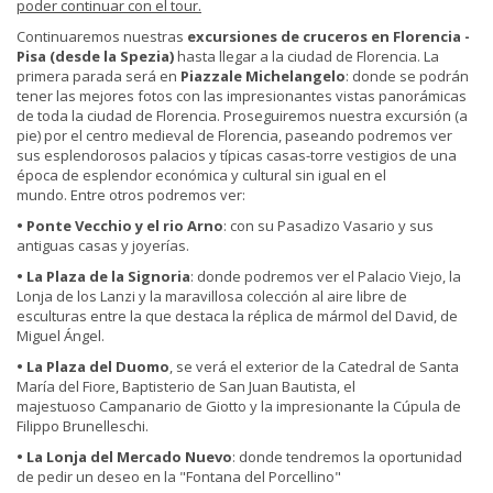
poder continuar con el tour.
Continuaremos nuestras
excursiones de cruceros en Florencia
-
Pisa (desde la Spezia)
hasta llegar a la ciudad de Florencia. La
primera parada será en
Piazzale Michelangelo
: donde se podrán
tener las mejores fotos con las impresionantes vistas panorámicas
de toda la ciudad de Florencia. Proseguiremos nuestra excursión (a
pie) por el centro medieval de Florencia, paseando podremos ver
sus esplendorosos palacios y típicas casas-torre vestigios de una
época de esplendor económica y cultural sin igual en el
mundo. Entre otros podremos ver:
• Ponte Vecchio y el rio Arno
: con su Pasadizo Vasario y sus
antiguas casas y joyerías.
• La Plaza de la Signoria
: donde podremos ver el Palacio Viejo, la
Lonja de los Lanzi y la maravillosa colección al aire libre de
esculturas entre la que destaca la réplica de mármol del David, de
Miguel Ángel.
• La Plaza del Duomo
, se verá el exterior de la Catedral de Santa
María del Fiore, Baptisterio de San Juan Bautista, el
majestuoso Campanario de Giotto y la impresionante la Cúpula de
Filippo Brunelleschi.
• La Lonja del Mercado Nuevo
: donde tendremos la oportunidad
de pedir un deseo en la "Fontana del Porcellino"