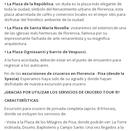
• La Plaza de la República:
sin duda es la plaza más elegante de
toda la ciudad, símbolo del Renacimiento urbano de Florencia, esta
plaza abarrotada de cafés y comercios locales es el mejor sitio para
disfrutar del frenético ambiente de la ciudad.
•
La Plaza de Santa María Novella:
visitaremos (el exterior) de una
de las iglesias más hermosas de Florencia, famosa por su
impresionante fachada de arte renacentista y su magnifica
arquitectura.
• La Plaza Ognissanti y barrio de Vespucci.
A la hora acordada, deberán estar en el punto de encuentro para
regresar a los autocares.
Fin de las
excursiones de cruceros en Florencia
-
Pisa
(
desde la
Spezia)
. Esperamos haya sido de su agrado y donde hayan
disfrutado de nuestra excursión para crucero.
¡GRACIAS POR UTILIZAR LOS SERVICIOS DE CRUCERO TOUR ®!
CARACTERÍSTICAS:
Excursión para crucero de jornada completa (aprox. 8-9 horas),
donde se incluyen los servicios de:
- Visita a la Plaza de los Milagros de Pisa, donde podrán ver: La Torre
inclinada, Doumo, Baptisterio y Campo Santo. Una vez llegados a la