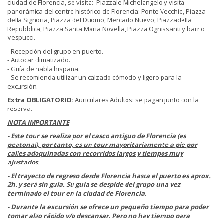
ciudad de Florencia, se visita: Piazzale Michelangelo y visita
panorámica del centro histórico de Florencia: Ponte Vecchio, Piazza
della Signoria, Piazza del Duomo, Mercado Nuevo, Piazzadella
Repubblica, Piazza Santa Maria Novella, Piazza Ognissanti y barrio
Vespucci.
- Recepción del grupo en puerto.
- Autocar climatizado.
- Guía de habla hispana.
- Se recomienda utilizar un calzado cómodo y ligero para la
excursión.
Extra OBLIGATORIO:
Auriculares Adultos:
se pagan junto con la
reserva.
NOTA IMPORTANTE
- Este tour se realiza por el casco antiguo de Florencia (es
peatonal), por tanto, es un tour mayoritariamente a pie por
calles adoquinadas con recorridos largos y tiempos muy
ajustados.
- El trayecto de regreso desde Florencia hasta el puerto es aprox.
2h. y será sin guía. Su guía se despide del grupo una vez
terminado el tour en la
ciudad de Florencia.
- Durante la excursión se ofrece un pequeño tiempo para poder
tomar algo rápido y/o descansar. Pero no hay tiempo para