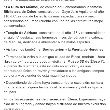
• 
La Ruta del Mármol,
 de camino aquí encontramos la famosa 
Biblioteca de Celso
, construido por Gayo Julio Aquila en el año 
110 d.C, es uno de los edificios más espectaculares y mejor 
conservados de Éfeso (cuenta con una de las estructuras mejor 
conservadas).
• Templo de Adriano
, construido en el año 118 y reconstruido en 
el siglo IV, destacan sus hermosos frisos del pórtico y la cabeza 
de Medusa, dedicada a ahuyentar a los malos espíritus.
• 
Visitaremos también
 el Bouleuterion 
y la 
Puerta de Hércules.
• Terminada la visita a la antigua ciudad de Éfeso, tendrán 1 hora 
libre (aprox.) para que puedan 
visitar el Museo 3D de Éfeso 
, 
(*)
el precio de la entrada está incluido en el ticket y es una 
oportunidad única de revivir y trasladarse a los antiguos tiempos 
de gloria y esplendor de esta magnífica ciudad.
• Dependiendo de cómo haya transcurrido la excursión, se hará 
una parada en alguna tienda local de souvenirs y dulces típicos 
del país.
Fin de las 
excursiones de cruceros en Éfeso
. Esperamos haya 
sido de su agrado y donde hayan disfrutado de nuestra excursión 
para crucero.