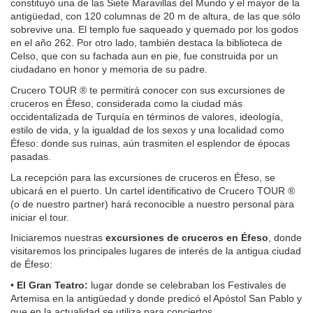
constituyó una de las Siete Maravillas del Mundo y el mayor de la 
antigüedad, con 120 columnas de 20 m de altura, de las que sólo 
sobrevive una. El templo fue saqueado y quemado por los godos 
en el año 262. Por otro lado, también destaca la biblioteca de 
Celso, que con su fachada aun en pie, fue construida por un 
ciudadano en honor y memoria de su padre.
Crucero TOUR ® te permitirá conocer con sus excursiones de 
cruceros en Éfeso, considerada como la ciudad más 
occidentalizada de Turquía en términos de valores, ideología, 
estilo de vida, y la igualdad de los sexos y una localidad como 
Éfeso: donde sus ruinas, aún trasmiten el esplendor de épocas 
pasadas.
La recepción para las excursiones de cruceros en Éfeso, se 
ubicará en el puerto. Un cartel identificativo de Crucero TOUR ® 
(o de nuestro partner) hará reconocible a nuestro personal para 
iniciar el tour.
Iniciaremos nuestras 
excursiones de cruceros en Éfeso
, donde 
visitaremos los principales lugares de interés de la antigua ciudad 
de Éfeso:
• 
El Gran Teatro:
 lugar donde se celebraban los Festivales de 
Artemisa en la antigüedad y donde predicó el Apóstol San Pablo y 
que en la actualidad se utiliza para conciertos.