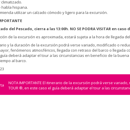
 climatizado.
e habla hispana.
omienda utilizar un calzado cómodo y ligero para la excursión.
MPORTANTE
cado del Pescado, cierra a las 13:00h. NO SE PODRA VISITAR en caso de
ación de la excursión es aproximada, estará sujeta a la hora de llegada d
nerario y la duración de la excursión podrá verse variado, modificado o re
ayor, fenómenos atmosféricos, llegada con retraso del barco o llegada co
 guía deberá adaptar el tour a las circunstancias en beneficio de la buen
tiempo al barco.
223
NOTA IMPORTANTE El itinerario de la excursión podrá verse variado,
TOUR ®, en este caso el guía deberá adaptar el tour a las circunstan