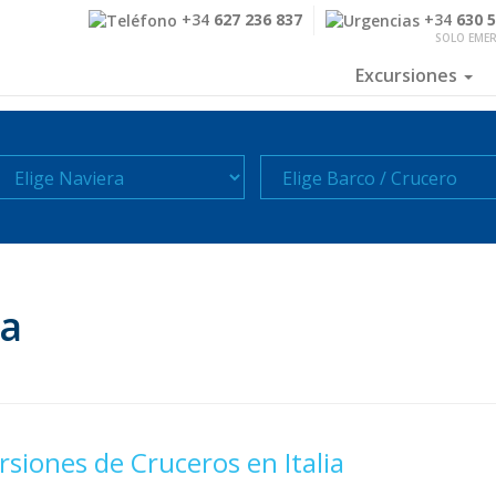
+34
627 236 837
+34
630 
SOLO EME
Excursiones
aviera
Crucero
ia
rsiones de Cruceros en Italia