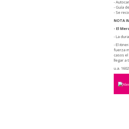
- Autocar
- Guía d
- Se rec
NOTA I
- El Mer
- La dur
- El iti
fuerza m
casos el
llegar a 
u.a. 160