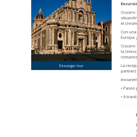
Excursi
Crucero
situació
el crecim
Con una 
Europa: 
Crucero 
la Unesc
romanos,
La recep
Descargar tour
partner)
Iniciare
• Paseo 
• A travé