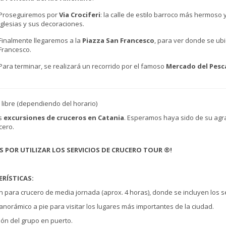
Proseguiremos por
Via Crociferi
: la calle de estilo barroco más hermoso 
iglesias y sus decoraciones.
Finalmente llegaremos a la
Piazza San Francesco
, para ver donde se ubic
Francesco.
Para terminar, se realizará un recorrido por el famoso
Mercado del Pes
 libre (dependiendo del horario)
as
excursiones de cruceros en Catania
. Esperamos haya sido de su agr
cero.
S POR UTILIZAR LOS SERVICIOS DE CRUCERO TOUR ®!
RÍSTICAS:
n para crucero de media jornada (aprox. 4 horas), donde se incluyen los se
 panorámico a pie para visitar los lugares más importantes de la ciudad.
ión del grupo en puerto.