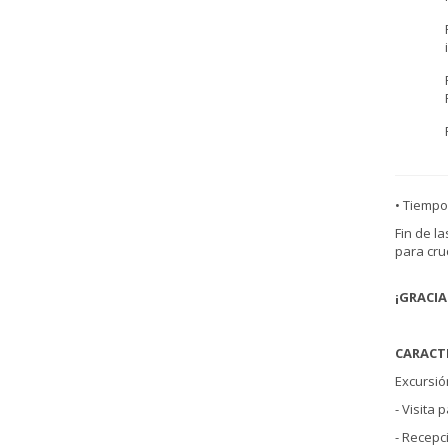
• Tiempo
Fin de l
para cru
¡GRACIA
CARACTE
Excursió
- Visita
- Recepc