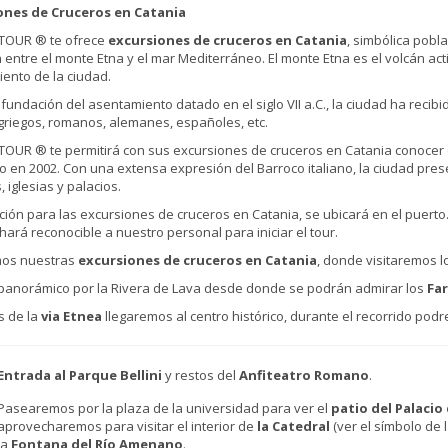
ones de Cruceros en Catania
 TOUR ® te ofrece
excursiones de cruceros en Catania
, simbólica pobl
n entre el monte Etna y el mar Mediterráneo. El monte Etna es el volcán 
iento de la ciudad.
fundación del asentamiento datado en el siglo VII a.C., la ciudad ha recibi
griegos, romanos, alemanes, españoles, etc.
TOUR ® te permitirá con sus excursiones de cruceros en Catania conocer
o en 2002. Con una extensa expresión del Barroco italiano, la ciudad pres
 iglesias y palacios.
ción para las excursiones de cruceros en Catania, se ubicará en el puerto.
 hará reconocible a nuestro personal para iniciar el tour.
mos nuestras
excursiones de cruceros en Catania
, donde visitaremos lo
panorámico por la Rivera de Lava desde donde se podrán admirar los
Far
s de la
via Etnea
llegaremos al centro histórico, durante el recorrido pod
Entrada al Parque Bellini
y restos del
Anfiteatro Romano
.
Pasearemos por la plaza de la universidad para ver el
patio del Palacio
aprovecharemos para visitar el interior de
la Catedral
(ver el símbolo de l
la
Fontana del Río Amenano
.