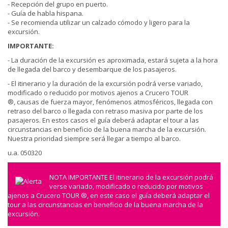
- Recepción del grupo en puerto.
- Guía de habla hispana.
- Se recomienda utilizar un calzado cómodo y ligero para la
excursión.
IMPORTANTE:
- La duración de la excursión es aproximada, estará sujeta a la hora
de llegada del barco y desembarque de los pasajeros.
- El itinerario y la duración de la excursión podrá verse variado,
modificado o reducido por motivos ajenos a Crucero TOUR
®, causas de fuerza mayor, fenómenos atmosféricos, llegada con
retraso del barco o llegada con retraso masiva por parte de los
pasajeros. En estos casos el guía deberá adaptar el tour a las
circunstancias en beneficio de la buena marcha de la excursión.
Nuestra prioridad siempre será llegar a tiempo al barco.
u.a. 050320
NOTA IMPORTANTE El itinerario de la excursión podrá
verse variado, modificado o reducido por motivos
ajenos a Crucero TOUR ®, en este caso el guía deberá adaptar el
tour a las circunstancias en beneficio de la buena marcha de la
excursión.