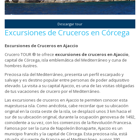
Descargar tour
Excursiones de Cruceros en Córcega
Excursiones de Cruceros en Ajaccio
Crucero TOUR ® te ofrece
excursiones de cruceros en Ajaccio
,
capital de Córcega, isla emblemática del Mediterráneo y cuna de
hombres ilustres.
Preciosa isla del Mediterráneo, presenta un perfil escarpado y
salvaje y es destino popular entre personas de poder adquisitivo
elevado. La visita a su capital Ajaccio, es una de las visitas obligadas
de tus vacaciones de crucero por el Mediterráneo.
Las excursiones de cruceros en Ajaccio te permiten conocer esta
majestuosa isla. Como anécdota, cabe recordar que su ubicación
original en la costa oeste de la isla, se desplazó unos 3 km hacia el
sur de su ubicación original, durante la ocupación genovesa de 1492,
coincidente a su vez, con los comienzos de la Revolución Francesa.
Famosa por ser la cuna de Napoleón Bonaparte, Ajaccio es un
municipio francés y la capital de Córcega. Esta preciosa isla, está
situada al sureste de Francia en el Mediterráneo, a unos 390