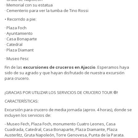
· Memorial con su estatua
· Cementerio para ver la tumba de Tino Rossi
• Recorrido a pie:
· Plaza Foch
· Ayuntamiento
· Casa Bonaparte
· Catedral
· Plaza Diamant
· Museo Fesc
Fin de las
excursiones de cruceros en Ajaccio
. Esperamos haya
sido de su agrado y que hayan disfrutado de nuestra excursión
para crucero.
¡GRACIAS POR UTILIZAR LOS SERVICIOS DE CRUCERO TOUR ®!
CARACTERÍSTICAS:
Excursión para crucero de media jornada (aprox. 4 horas), donde se
incluyen los servicios de:
- Museo Fech, Plaza Foch, monumento Cuatro Leones, Casa
Cuadrada, Catedral, Casa Bonaparte, Plaza Diamante, Plaza
Austerlitz, Gruta Napoleón, Torre Genovesa, Punta de la Parata.